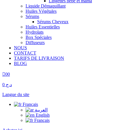
Lingettes bébé et mama
Liquide Démaquillant
Huiles Végétales
Sérums
Sérums Cheveux
Huiles Essentielles
Hydrolats
Box Spéciales
Diffuseurs
NOUS
CONTACT
TARIFS DE LIVRAISON
BLOG
0
0
د.ج 0
Langue du site
Français
العربية
English
Français