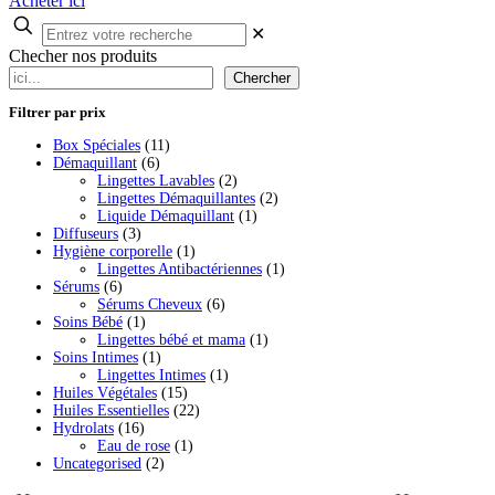
Acheter ici
✕
Checher nos produits
Chercher
Filtrer par prix
11
Box Spéciales
11
6
produits
Démaquillant
6
produits
2
Lingettes Lavables
2
produits
2
Lingettes Démaquillantes
2
1
produits
Liquide Démaquillant
1
3
produit
Diffuseurs
3
produits
1
Hygiène corporelle
1
produit
1
Lingettes Antibactériennes
1
6
produit
Sérums
6
produits
6
Sérums Cheveux
6
1
produits
Soins Bébé
1
produit
1
Lingettes bébé et mama
1
1
produit
Soins Intimes
1
produit
1
Lingettes Intimes
1
15
produit
Huiles Végétales
15
produits
22
Huiles Essentielles
22
16
produits
Hydrolats
16
produits
1
Eau de rose
1
2
produit
Uncategorised
2
produits