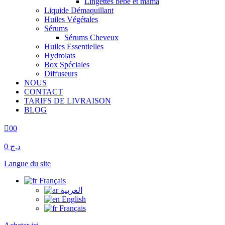
Lingettes bébé et mama
Liquide Démaquillant
Huiles Végétales
Sérums
Sérums Cheveux
Huiles Essentielles
Hydrolats
Box Spéciales
Diffuseurs
NOUS
CONTACT
TARIFS DE LIVRAISON
BLOG
0
0
د.ج 0
Langue du site
Français
العربية
English
Français