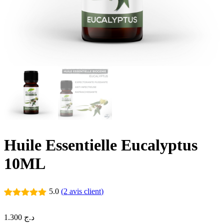
Huile Essentielle Eucalyptus
10ML
5.0
(
2
avis client)
Noté
2
5.00
sur 5
1.300
د.ج
basé sur