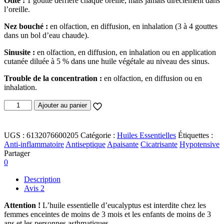
Otite :
1 goutte derrière chaque oreille, mais jamais directement dans
l’oreille.
Nez bouché :
en olfaction, en diffusion, en inhalation (3 à 4 gouttes
dans un bol d’eau chaude).
Sinusite :
en olfaction, en diffusion, en inhalation ou en application
cutanée diluée à 5 % dans une huile végétale au niveau des sinus.
Trouble de la concentration :
en olfaction, en diffusion ou en
inhalation.
quantité
Ajouter au panier
de
Huile
Essentielle
UGS :
6132076600205
Catégorie :
Huiles Essentielles
Étiquettes :
Eucalyptus
Anti-inflammatoire
Antiseptique
Apaisante
Cicatrisante
Hypotensive
10ML
Partager
0
Description
Avis
2
Attention !
L’huile essentielle d’eucalyptus est interdite chez les
femmes enceintes de moins de 3 mois et les enfants de moins de 3
ans et les personnes asthmatiques.