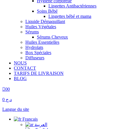
Hygiène corporelle
Lingettes Antibactériennes
Soins Bébé
Lingettes bébé et mama
Liquide Démaquillant
Huiles Végétales
Sérums
Sérums Cheveux
Huiles Essentielles
Hydrolats
Box Spéciales
Diffuseurs
NOUS
CONTACT
TARIFS DE LIVRAISON
BLOG
0
0
د.ج 0
Langue du site
Français
العربية