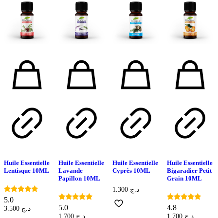
Huile Essentielle
Huile Essentielle
Huile Essentielle
Huile Essentielle
Lentisque 10ML
Lavande
Cyprès 10ML
Bigaradier Petit
Papillon 10ML
Grain 10ML
1.300
د.ج
Note
5.0
5.00
Note
Note
5.0
4.8
3.500
د.ج
sur 5
5.00
4.75
1.700
د.ج
1.700
د.ج