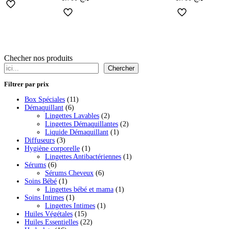
sur 5
sur 5
Checher nos produits
Chercher
Filtrer par prix
11
Box Spéciales
11
6
produits
Démaquillant
6
produits
2
Lingettes Lavables
2
produits
2
Lingettes Démaquillantes
2
1
produits
Liquide Démaquillant
1
3
produit
Diffuseurs
3
produits
1
Hygiène corporelle
1
produit
1
Lingettes Antibactériennes
1
6
produit
Sérums
6
produits
6
Sérums Cheveux
6
1
produits
Soins Bébé
1
produit
1
Lingettes bébé et mama
1
1
produit
Soins Intimes
1
produit
1
Lingettes Intimes
1
15
produit
Huiles Végétales
15
produits
22
Huiles Essentielles
22