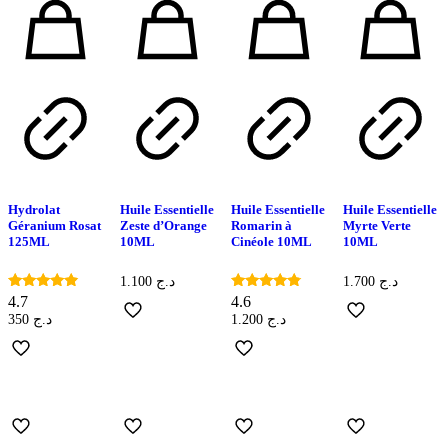
Hydrolat
Huile Essentielle
Huile Essentielle
Huile Essentielle
Géranium Rosat
Zeste d’Orange
Romarin à
Myrte Verte
125ML
10ML
Cinéole 10ML
10ML
1.100
د.ج
1.700
د.ج
Note
Note
4.7
4.6
4.67
4.60
350
د.ج
1.200
د.ج
sur 5
sur 5