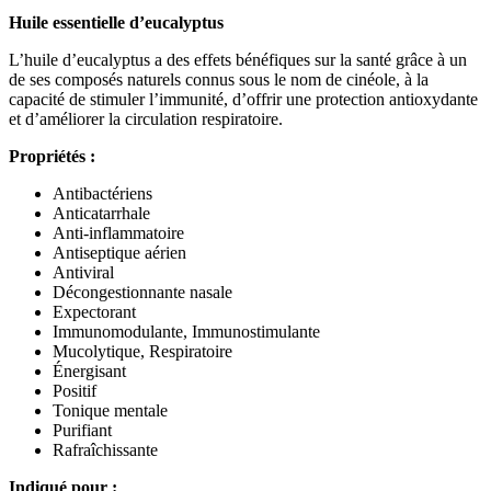
notations
Huile essentielle d’eucalyptus
client
L’huile d’eucalyptus a des effets bénéfiques sur la santé grâce à un
de ses composés naturels connus sous le nom de cinéole, à la
capacité de stimuler l’immunité, d’offrir une protection antioxydante
et d’améliorer la circulation respiratoire.
Propriétés :
Antibactériens
Anticatarrhale
Anti-inflammatoire
Antiseptique aérien
Antiviral
Décongestionnante nasale
Expectorant
Immunomodulante, Immunostimulante
Mucolytique, Respiratoire
Énergisant
Positif
Tonique mentale
Purifiant
Rafraîchissante
Indiqué pour :