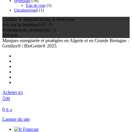
16
produits
Hydrolats
16
produits
1
Eau de rose
1
1
produit
Uncategorised
1
produit
Genilux ® Manufacturing ® BioGenie
avis sur la boutique
4.67 / 5
évaluation du produit
4.62 / 5
209 avis
Marques enregistrée et protégées en Algerie et en Grande Bretagne -
Genilux® | BioGenie® 2025.
Acheter ici
0
0
د.ج 0
Langue du site
Français