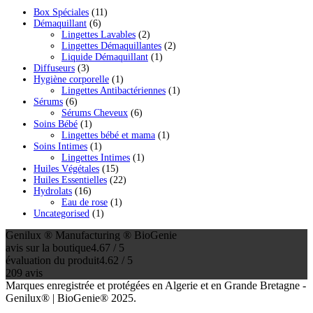
11
Box Spéciales
11
6
produits
Démaquillant
6
produits
2
Lingettes Lavables
2
produits
2
Lingettes Démaquillantes
2
1
produits
Liquide Démaquillant
1
3
produit
Diffuseurs
3
produits
1
Hygiène corporelle
1
produit
1
Lingettes Antibactériennes
1
6
produit
Sérums
6
produits
6
Sérums Cheveux
6
1
produits
Soins Bébé
1
produit
1
Lingettes bébé et mama
1
1
produit
Soins Intimes
1
produit
1
Lingettes Intimes
1
15
produit
Huiles Végétales
15
produits
22
Huiles Essentielles
22
16
produits
Hydrolats
16
produits
1
Eau de rose
1
1
produit
Uncategorised
1
produit
Genilux ® Manufacturing ® BioGenie
avis sur la boutique
4.67 / 5
évaluation du produit
4.62 / 5
209 avis
Marques enregistrée et protégées en Algerie et en Grande Bretagne -
Genilux® | BioGenie® 2025.