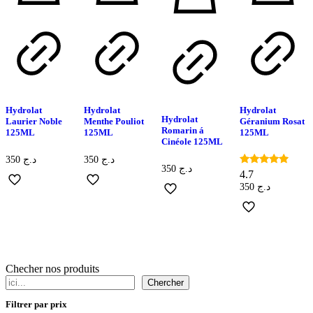
Hydrolat
Hydrolat
Hydrolat
Hydrolat
Laurier Noble
Menthe Pouliot
Géranium Rosat
Romarin á
125ML
125ML
125ML
Cinéole 125ML
350
د.ج
350
د.ج
350
د.ج
Note
4.7
4.67
350
د.ج
sur 5
Checher nos produits
Chercher
Filtrer par prix