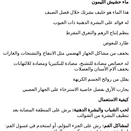
ماء حشيش الليمون
هذا الماء هو حليف بشرتك خلال فصل الصيف
له فوائد على البشرة الدهنية ذات العيوب
ينظم إنتاج الزهم والتعرق المفرط
طارد للبعوض
يخفف من مشاكل الجهاز الهضمي مثل الانتفاخ والتشنجات والغازات
له خصائص مضادة للتشنج، مضادة للبكتيريا ومضادة للالتهابات
يخفف آلام الأسنان والعضلات
يقلل من روائح الجسم الكريهة
يحارب الأرق بفضل خاصية الاسترخاء على الجهاز العصبي
كيفية الاستعمال
لحب الشباب والبشرة الدهنية:
يرش على المنطقة المصابة بعد
تنظيف البشرة من الشوائب
لمشاكل الفم:
رش على الجزء المؤلم، أو استخدم في غسول الفم: