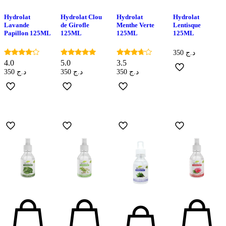
Hydrolat
Hydrolat Clou
Hydrolat
Hydrolat
Lavande
de Girofle
Menthe Verte
Lentisque
Papillon 125ML
125ML
125ML
125ML
350
د.ج
Note
Note
Note
4.0
5.0
3.5
4.00
5.00
3.50
350
د.ج
350
د.ج
350
د.ج
sur 5
sur 5
sur 5