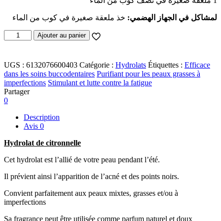
1 ملعقة صغيرة في نصف كوب من الماء
لمشاكل في الجهاز الهضمي:
خذ ملعقة صغيرة في كوب من الماء
quantité
Ajouter au panier
de
Hydrolat
Citronnelle
UGS :
6132076600403
Catégorie :
Hydrolats
Étiquettes :
Efficace
125ML
dans les soins buccodentaires
Purifiant pour les peaux grasses à
imperfections
Stimulant et lutte contre la fatigue
Partager
0
Description
Avis
0
Hydrolat de citronnelle
Cet hydrolat est l’allié de votre peau pendant l’été.
Il prévient ainsi l’apparition de l’acné et des points noirs.
Convient parfaitement aux peaux mixtes, grasses et/ou à
imperfections
Sa fragrance peut être utilisée comme parfum naturel et doux