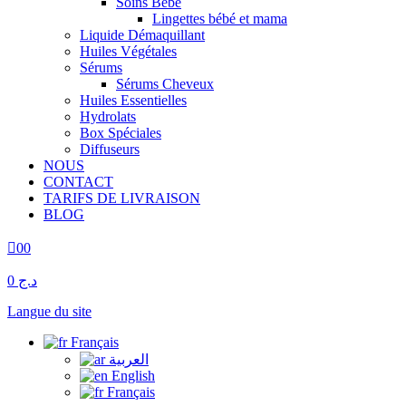
Soins Bébé
Lingettes bébé et mama
Liquide Démaquillant
Huiles Végétales
Sérums
Sérums Cheveux
Huiles Essentielles
Hydrolats
Box Spéciales
Diffuseurs
NOUS
CONTACT
TARIFS DE LIVRAISON
BLOG
0
0
د.ج 0
Langue du site
Français
العربية
English
Français